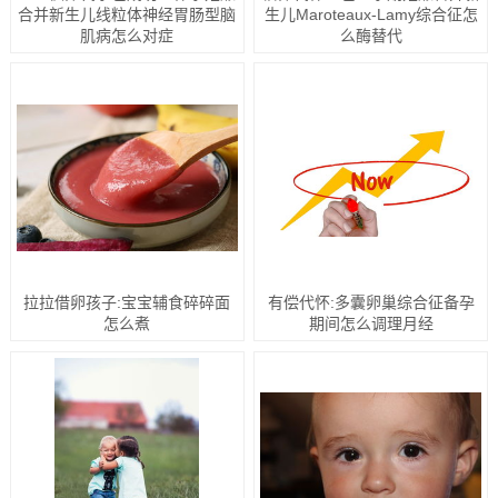
合并新生儿线粒体神经胃肠型脑
生儿Maroteaux-Lamy综合征怎
肌病怎么对症
么酶替代
拉拉借卵孩子:宝宝辅食碎碎面
有偿代怀:多囊卵巢综合征备孕
怎么煮
期间怎么调理月经