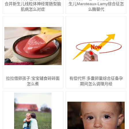
合并新生儿线粒体神经胃肠型脑
生儿Maroteaux-Lamy综合征怎
肌病怎么对症
么酶替代
拉拉借卵孩子:宝宝辅食碎碎面
有偿代怀:多囊卵巢综合征备孕
怎么煮
期间怎么调理月经